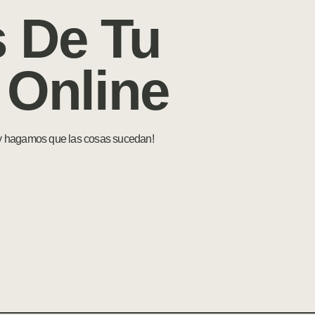
 De Tu
 Online
 y hagamos que las cosas sucedan!