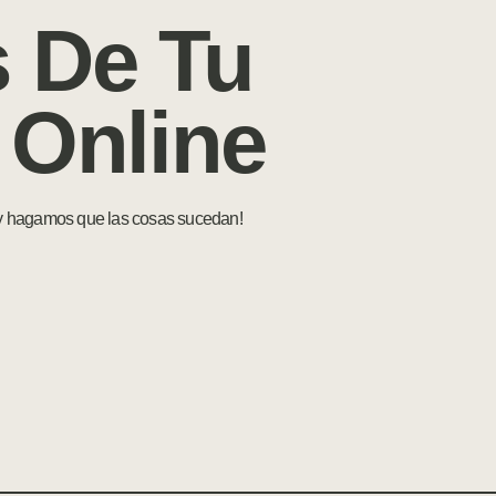
 De Tu
 Online
 y hagamos que las cosas sucedan!