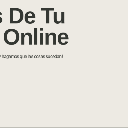
 De Tu
 Online
 y hagamos que las cosas sucedan!