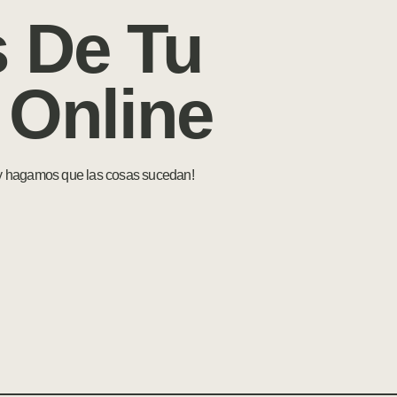
 De Tu
 Online
 y hagamos que las cosas sucedan!